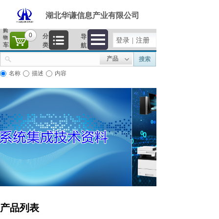
湖北华谦信息产业有限公司
购
0
分
导
物
登录
|
注册
车
类
航
产品
搜索
名称
描述
内容
产品列表