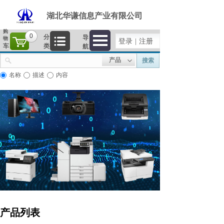
湖北华谦信息产业有限公司
购
0
分
导
物
登录
|
注册
车
类
航
产品
搜索
名称
描述
内容
产品列表